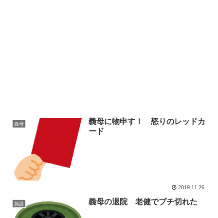
義母に物申す！ 怒りのレッドカ
義母
ード
2019.11.26
義母の退院 老健でブチ切れた
施設