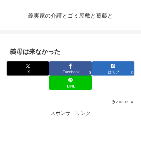
義実家の介護とゴミ屋敷と葛藤と
義母は来なかった
X
Facebook
はてブ
0
0
LINE
2018.12.14
スポンサーリンク