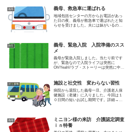
てください。あと、調査が...
義母、救急車に運ばれる
義母
地域包括センターの方からお電話があっ
た日の夜、義母が救急車で運ばれたと知
らせを受けました。夫には妹がいるので
すが、義父から呼ばれた義妹が実家に行
きその場で、救急車を呼んだらしい。は
こばれた義母は半裸状態だったと。その
まま即入院となりました。...
義母、緊急入院 入院準備のスス
病院
メ
義母が緊急入院しました。当たり前です
が、緊急なので入院ライフは突然に
Oh!Yeah!/ラブ・ストーリーは突然に中古
価格￥1から(2019/4/29 23:52時点)なんか
思い出した。懐かしいな。義母は、お世
話になっているショートステイから４...
施設と社交性 変わらない習性
ゴミ屋敷
病院から退院した義母一旦、介護老人保
健施設（老健）に入りました。今回は１
０日間の短いお試し期間です。詳細→介
護老人保健施設への申し込み 施設洗濯
問題面倒を見る側としては、立地の遠い
前のショートステイよりも比較的行きや
すい場所にある今の老健に...
ミニヨン様の来訪 介護認定調査
義母
ｉｎ特養