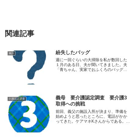
関連記事
紛失したバッグ
施設
週に一回ぐらいの大掃除を私が数回した
１月のある日、夫が聞いてきました。夫
「青ちゃん、実家でおふくろのバッグ見
なかった？」私「たっくさんあるけ
ど！！」バッグ、義実家に沢山あるんで
すよ。物入っているのも、そうでないの
も。古いのも新しいのも。ごっ...
義母 要介護認定調査 要介護3
介護認定調査
取得への挑戦
前回、義父の施設入所が決まり、準備を
始めようと思ったところに、電話がかか
ってきた。ケアマネKさんからである。
「お義母さんの要介護認定を入院中にす
ることになりました。付き添いはできま
すか？認定調査員と日時を打ち合わせし