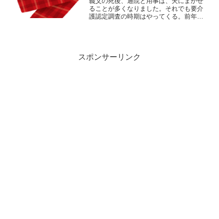
義父の死後、通院と用事は、夫にまかせ
ることが多くなりました。それでも要介
護認定調査の時期はやってくる。前年、
ワタシは義父母に要介護３をゲットさ
せ、特養に入居という快挙を成し遂げま
した。義母 要介護認定調査 要介護3取
得への挑戦しかし、状況は...
スポンサーリンク